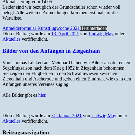
Aktu­al­isierung vom 14.05.:
Lei­der sind wir bezüglich der Grund­schüler schon wieder voll
belegt. Alle weit­eren Anmel­dun­gen kom­men erst mal auf die
Warteliste.
Anmelde­for­mu­lar Kun­st­flug­woche 2021
Herun­ter­laden
Dieser Beitrag wurde am
13. April 2021
von
Ludwig May
unter
Aktuelles
veröffentlicht.
Bilder von den Anfängen in Ziegenhain
Von Thomas Lück­ert aus Mein­hard haben wir Bilder aus der ersten
Segelflug­sai­son nach dem Krieg 1952 in Ziegen­hain bekom­men.
Sie zeigen den Flug­be­trieb in den Schwalmwiesen zwis­chen
Ziegen­hain und Ascherode und geben einen Ein­druck wie es in den
Anfän­gen unseres Vere­ines zug­ing.
Alle Bilder gibt es
hier
.
Dieser Beitrag wurde am
31. Januar 2021
von
Ludwig May
unter
Aktuelles
veröffentlicht.
Beitragsnavigation