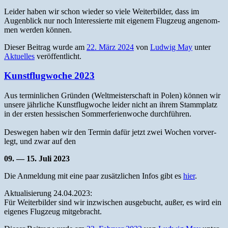
Lei­der haben wir schon wieder so viele Weit­er­bilder, dass im
Augen­blick nur noch Inter­essierte mit eigen­em Flugzeug angenom­
men wer­den können.
Dieser Beitrag wurde am
22. März 2024
von
Ludwig May
unter
Aktuelles
veröffentlicht.
Kunstflugwoche 2023
Aus ter­min­lichen Grün­den (Welt­meis­ter­schaft in Polen) kön­nen wir
unsere jährliche Kun­st­flug­woche lei­der nicht an ihrem Stamm­platz
in der ersten hes­sis­chen Som­mer­fe­rien­woche durch­führen.
Deswe­gen haben wir den Ter­min dafür jet­zt zwei Wochen vorver­
legt, und zwar auf den
09. — 15. Juli 2023
Die Anmel­dung mit eine paar zusät­zlichen Infos gibt es
hier
.
Aktu­al­isierung 24.04.2023:
Für Weit­er­bilder sind wir inzwis­chen aus­ge­bucht, außer, es wird ein
eigenes Flugzeug mitgebracht.