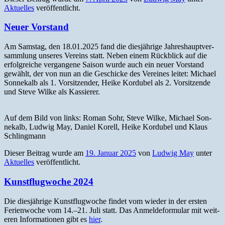
Aktuelles
veröffentlicht.
Neuer Vorstand
Am Sam­stag, den 18.01.2025 fand die diesjährige Jahre­shauptver­
samm­lung unseres Vere­ins statt. Neben einem Rück­blick auf die
erfol­gre­iche ver­gan­gene Sai­son wurde auch ein neuer Vor­stand
gewählt, der von nun an die Geschicke des Vere­ines leit­et: Michael
Son­nekalb als 1. Vor­sitzen­der, Heike Kor­dubel als 2. Vor­sitzende
und Steve Wilke als Kassierer.
Auf dem Bild von links: Roman Sohr, Steve Wilke, Michael Son­
nekalb, Lud­wig May, Daniel Korell, Heike Kor­dubel und Klaus
Schlingmann
Dieser Beitrag wurde am
19. Januar 2025
von
Ludwig May
unter
Aktuelles
veröffentlicht.
Kunstflugwoche 2024
Die diesjährige Kun­st­flug­woche find­et vom wieder in der ersten
Ferien­woche vom 14.–21. Juli statt. Das Anmelde­for­mu­lar mit weit­
eren Infor­ma­tio­nen gibt es
hier
.