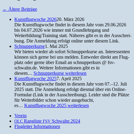
←
Ältere Beiträge
Kunstflugwoche 2026
20. März 2026
Die Kun­st­flug­woche find­et in diesem Jahr vom 29.06.2026
bis 04.07.2026 wie immer mit Grundlehrgang und
Weiterbildung/Training statt. Näheres gibt es in der Auss­chrei­
bung. Die Anmel­dung erfol­gt online unter diesem Link.
Schnupperkurse
1. Mai 2025
Wir bieten wieder ab sofort Schnup­perkurse an. Inter­essen­ten
kön­nen sich gerne bei uns melden. Entwed­er direkt am Flug­
platz oder gerne über Email an schnup­perkurs @ fsv-
schwalm.de. Weit­ere Infor­ma­tio­nen gibt es in
diesem…
Schnupperkurse
weiterlesen
Kunstflugwoche 2025
7. April 2025
Die Kun­st­flug­woche find­et in diesem Jahr vom 07.–12. Juli
2025 statt. Die Anmel­dung erfol­gt dies­mal über ein Online-
For­mu­lar (Link in der Ausschreibung). Lei­der sind die Plätze
für Weit­er­bilder schon wieder aus­ge­bucht,
es…
Kunstflugwoche 2025
weiterlesen
Verein
Rangliste
Schwalm 2024
OLC
FSV
Flugleiter Informationen