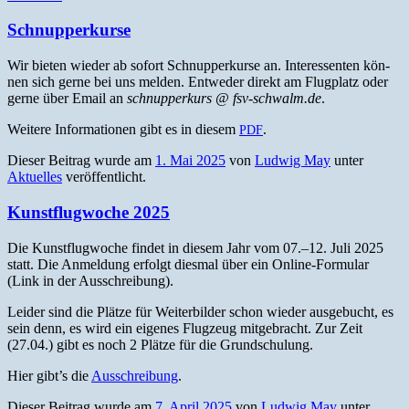
Schnupperkurse
Wir bieten wieder ab sofort Schnup­perkurse an. Inter­essen­ten kön­
nen sich gerne bei uns melden. Entwed­er direkt am Flug­platz oder
gerne über Email an
schnup­perkurs @ fsv-schwalm.de
.
Weit­ere Infor­ma­tio­nen gibt es in diesem
.
PDF
Dieser Beitrag wurde am
1. Mai 2025
von
Ludwig May
unter
Aktuelles
veröffentlicht.
Kunstflugwoche 2025
Die Kun­st­flug­woche find­et in diesem Jahr vom 07.–12. Juli 2025
statt. Die Anmel­dung erfol­gt dies­mal über ein Online-For­mu­lar
(Link in der Ausschreibung).
Lei­der sind die Plätze für Weit­er­bilder schon wieder aus­ge­bucht, es
sein denn, es wird ein eigenes Flugzeug mit­ge­bracht. Zur Zeit
(27.04.) gibt es noch 2 Plätze für die Grundschulung.
Hier gibt’s die
Auss­chrei­bung
.
Dieser Beitrag wurde am
7. April 2025
von
Ludwig May
unter