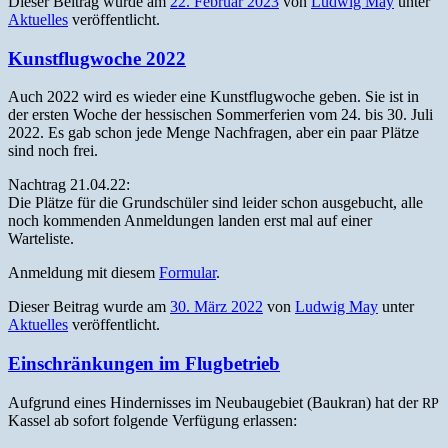
Dieser Beitrag wurde am
22. Februar 2023
von
Ludwig May
unter
Aktuelles
veröffentlicht.
Kunstflugwoche 2022
Auch 2022 wird es wieder eine Kun­st­flug­woche geben. Sie ist in
der ersten Woche der hes­sis­chen Som­mer­fe­rien vom 24. bis 30. Juli
2022. Es gab schon jede Menge Nach­fra­gen, aber ein paar Plätze
sind noch frei.
Nach­trag 21.04.22:
Die Plätze für die Grund­schüler sind lei­der schon aus­ge­bucht, alle
noch kom­menden Anmel­dun­gen lan­den erst mal auf ein­er
Warteliste.
Anmel­dung mit diesem
For­mu­lar
.
Dieser Beitrag wurde am
30. März 2022
von
Ludwig May
unter
Aktuelles
veröffentlicht.
Einschränkungen im Flugbetrieb
Auf­grund eines Hin­derniss­es im Neubauge­bi­et (Baukran) hat der
RP
Kas­sel ab sofort fol­gende Ver­fü­gung erlassen: