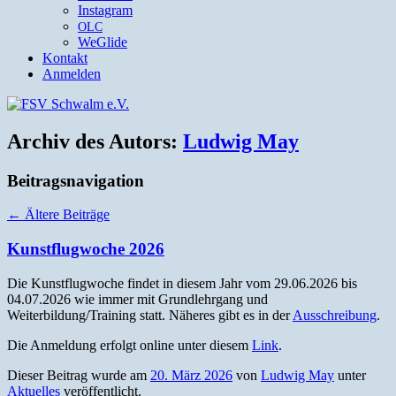
Instagram
OLC
WeGlide
Kontakt
Anmelden
Archiv des Autors:
Ludwig May
Beitragsnavigation
←
Ältere Beiträge
Kunstflugwoche 2026
Die Kun­st­flug­woche find­et in diesem Jahr vom 29.06.2026 bis
04.07.2026 wie immer mit Grundlehrgang und
Weiterbildung/Training statt. Näheres gibt es in der
Auss­chrei­bung
.
Die Anmel­dung erfol­gt online unter diesem
Link
.
Dieser Beitrag wurde am
20. März 2026
von
Ludwig May
unter
Aktuelles
veröffentlicht.