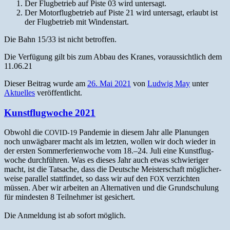
Der Flug­be­trieb auf Piste 03 wird untersagt.
Der Motor­flug­be­trieb auf Piste 21 wird unter­sagt, erlaubt ist
der Flug­be­trieb mit Windenstart.
Die Bahn 15/33 ist nicht betroffen.
Die Ver­fü­gung gilt bis zum Abbau des Kranes, voraus­sichtlich dem
11.06.21
Dieser Beitrag wurde am
26. Mai 2021
von
Ludwig May
unter
Aktuelles
veröffentlicht.
Kunstflugwoche 2021
Obwohl die
Pan­demie in diesem Jahr alle Pla­nun­gen
COVID-19
noch unwäg­bar­er macht als im let­zten, wollen wir doch wieder in
der ersten Som­mer­fe­rien­woche vom 18.–24. Juli eine Kun­st­flug­
woche durch­führen. Was es dieses Jahr auch etwas schwieriger
macht, ist die Tat­sache, dass die Deutsche Meis­ter­schaft möglicher­
weise par­al­lel stat­tfind­et, so dass wir auf den
verzicht­en
FOX
müssen. Aber wir arbeit­en an Alter­na­tiv­en und die Grund­schu­lung
für min­desten 8 Teil­nehmer ist gesichert.
Die Anmel­dung ist ab sofort möglich.