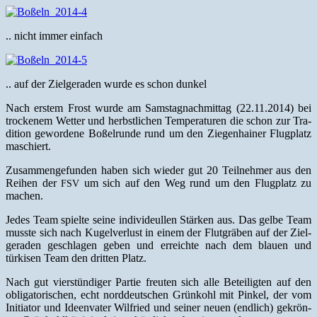
.. nicht immer einfach
.. auf der Ziel­ger­aden wurde es schon dunkel
Nach erstem Frost wurde am Sam­sta­gnach­mit­tag (22.11.2014) bei
trock­en­em Wet­ter und herb­stlichen Tem­per­a­turen die schon zur Tra­
di­tion gewor­dene Boßel­runde rund um den Ziegen­hain­er Flug­platz
maschiert.
Zusam­menge­fun­den haben sich wieder gut 20 Teil­nehmer aus den
Rei­hen der
um sich auf den Weg rund um den Flug­platz zu
FSV
machen.
Jedes Team spielte seine indi­videullen Stärken aus. Das gelbe Team
musste sich nach Kugelver­lust in einem der Flut­gräben auf der Ziel­
ger­aden geschla­gen geben und erre­ichte nach dem blauen und
türkisen Team den drit­ten Platz.
Nach gut vier­stündi­ger Par­tie freuten sich alle Beteiligten auf den
oblig­a­torischen, echt nord­deutschen Grünkohl mit Pinkel, der vom
Ini­tia­tor und Ideen­vater Wil­fried und sein­er neuen (endlich) gekrön­