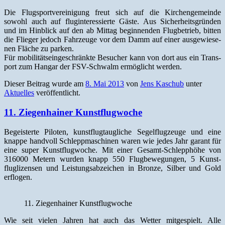
Die Flugsportvere­ini­gung freut sich auf die Kirchenge­meinde
sowohl auch auf flug­in­ter­essierte Gäste. Aus Sicher­heits­grün­den
und im Hin­blick auf den ab Mit­tag begin­nen­den Flug­be­trieb, bit­ten
die Flieger jedoch Fahrzeuge vor dem Damm auf ein­er aus­gewiese­
nen Fläche zu parken.
Für mobil­ität­seingeschränk­te Besuch­er kann von dort aus ein Trans­
port zum Hangar der FSV-Schwalm ermöglicht werden.
Dieser Beitrag wurde am
8. Mai 2013
von
Jens Kaschub
unter
Aktuelles
veröffentlicht.
11. Ziegenhainer Kunstflugwoche
Begeis­terte Piloten, kun­st­flug­taugliche Segelflugzeuge und eine
knappe hand­voll Schlepp­maschi­nen waren wie jedes Jahr garant für
eine super Kun­st­flug­woche. Mit ein­er Gesamt-Schlep­phöhe von
316000 Metern wur­den knapp 550 Flug­be­we­gun­gen, 5 Kun­st­
fluglizensen und Leis­tungsabze­ichen in Bronze, Sil­ber und Gold
erflogen.
11. Ziegen­hain­er Kunstflugwoche
Wie seit vie­len Jahren hat auch das Wet­ter mit­ge­spielt. Alle