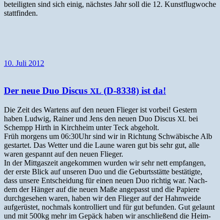
beteiligten sind sich einig, näch­stes Jahr soll die 12. Kun­st­flug­woche
stattfinden.
10. Juli 2012
Der neue Duo Discus
(D‑8338) ist da!
XL
Die Zeit des Wartens auf den neuen Flieger ist vor­bei! Gestern
haben Lud­wig, Rain­er und Jens den neuen Duo Dis­cus
bei
XL
Schempp Hirth in Kirch­heim unter Teck abgeholt.
Früh mor­gens um 06:30Uhr sind wir in Rich­tung Schwäbis­che Alb
ges­tartet. Das Wet­ter und die Laune waren gut bis sehr gut, alle
waren ges­pan­nt auf den neuen Flieger.
In der Mittgaszeit angekom­men wur­den wir sehr nett emp­fan­gen,
der erste Blick auf unseren Duo und die Geburtsstätte bestätigte,
dass unsere Entschei­dung für einen neuen Duo richtig war. Nach­
dem der Hänger auf die neuen Maße angepasst und die Papiere
durchge­se­hen waren, haben wir den Flieger auf der Hah­n­wei­de
aufgerüstet, nochmals kon­trol­liert und für gut befun­den. Gut gelaunt
und mit 500kg mehr im Gepäck haben wir anschließend die Heim­