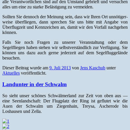
alle Ver­ant­wortlichen sind auf den Umstand gebrieft und ver­suchen
alles um eine zu starke Beläs­ti­gung zu vermeiden.
Soll­ten Sie den­noch der Mei­n­ung sein, dass wir Ihren Ort unnötiger­
weise über­fliegen, dann sprechen Sie uns bitte mit Angabe von
Über­flugzeit und Kennze­ichen an, damit wir den Vor­fall nachge­hen
können.
Falls Sie noch Fra­gen zu unser­er Ver­anstal­tung oder dem
Segelfliegen haben ste­hen wir selb­stver­ständlich zur Ver­fü­gung. Sie
kön­nen uns dazu auch gerne jed­erzeit auf dem Segelfluggelände
besuchen.
Dieser Beitrag wurde am
9. Juli 2013
von
Jens Kaschub
unter
Aktuelles
veröffentlicht.
Landunter in der Schwalm
So sieht unser schönes Schwälmer­land zur Zeit von oben aus —
eine Seen­land­schaft: Der Flug­platz der Ring ist geflutet wie die
Auen der Schwalm um Ziegen­hain, Treysa, Ascherode bis
Loshausen und Zella.