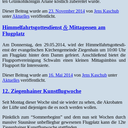
ten Grünkohlköni­gin Ari­ane köstlich zubere­it­et wurde.
Dieser Beitrag wurde am
23. November 2014
von
Jens Kaschub
unter
Aktuelles
veröffentlicht.
&
Himmelfahrtsgottesdienst
Mittagessen am
Flugplatz
Am Don­ner­stag, den 29.05.2014, wird der Him­melfahrts­gottes­di­
enst der evan­ge­lis­chen Kirchenge­meinde Ziegen­hain um 10:00 Uhr
am Flug­platz hin­ter dem Damm gefeiert. Anschließend bietet die
Flugsportvere­ini­gung Schwalm einen kleinen Mit­tagsim­biss und
Flugsport für Interessierte.
Dieser Beitrag wurde am
16. Mai 2014
von
Jens Kaschub
unter
Aktuelles
veröffentlicht.
12. Ziegenhainer Kunstflugwoche
Seit Mon­tag dieser Woche sind sie wieder zu sehen, die Akro­bat­en
der Lüfte und diejeni­gen die es noch wer­den wollen.
Pünk­tlich zum “Som­mer­be­ginn” und dem nun seit Wochen durch
mas­sive Staunässe unbe­flieg­bar gewe­se­nen Flug­platz kann die 12te
Ziegen­hain­er Kun­st­flug­woche stattfinden.