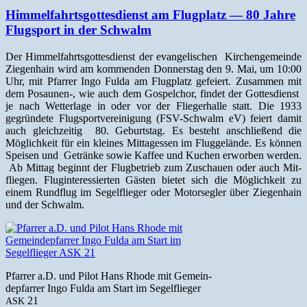
Himmelfahrtsgottesdienst am Flugplatz — 80 Jahre
Flugsport in der Schwalm
Der Him­melfahrts­gottes­di­enst der evan­ge­lis­chen Kirchenge­meinde
Ziegen­hain wird am kom­menden Don­ner­stag den 9. Mai, um 10:00
Uhr, mit Pfar­rer Ingo Ful­da am Flug­platz gefeiert. Zusam­men mit
dem Posaunen‑, wie auch dem Gospel­chor, find­et der Gottes­di­enst
je nach Wet­ter­lage in oder vor der Fliegerhalle statt. Die 1933
gegrün­dete Flugsportvere­ini­gung (FSV-Schwalm eV) feiert damit
auch gle­ichzeit­ig 80. Geburt­stag. Es beste­ht anschließend die
Möglichkeit für ein kleines Mit­tagessen im Fluggelände. Es kön­nen
Speisen und Getränke sowie Kaf­fee und Kuchen erwor­ben wer­den.
Ab Mit­tag begin­nt der Flug­be­trieb zum Zuschauen oder auch Mit­
fliegen. Flug­in­ter­essierten Gästen bietet sich die Möglichkeit zu
einem Rund­flug im Segelflieger oder Motorsegler über Ziegen­hain
und der Schwalm.
Pfar­rer a.D. und Pilot Hans Rhode mit Gemein­
dep­far­rer Ingo Ful­da am Start im Segelflieger
21
ASK