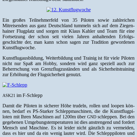
Ein großes Teil­nehmer­feld von 35 Piloten sowie zahlre­ichen
Mitreisenden aus ganz Deutsch­land tum­meln sich auf dem Ziegen­
hain­er Flug­platz und sor­gen mit Klaus Kahler und Team für eine
Fort­set­zung der schon seit vie­len Jahren anhal­tenden Erfol­gs­
geschichte der, man kann schon sagen zur Tra­di­tion gewor­de­nen
Kunstflugwoche.
Kun­st­flu­gaus­bil­dung, Weit­er­bil­dung und Trainig ist für viele Piloten
nicht nur Spaß am Hob­by, son­dern wird ganz speziell auch zur
Beherrschung von Gren­zflugzustän­den und als Sicher­heit­strain­ing
zur Erhöhung der Flugsicher­heit genutzt.
im F‑Schlepp
ASK21
Damit die Piloten in sicher­er Höhe trudeln, rollen und loopen kön­
nen, bedarf es PS-Stark­er Schlepp­maschi­nen, die die Kun­st­flug­pi­
loten mit Ihren Maschi­nen auf 1200m über
schlep­pen. Bei den
GND
gegebe­nen Umge­bung­stem­per­a­turen ist dies anstren­gend und fordert
Men­sch und Mas­chine. Es ist lei­der nicht gän­zlich zu ver­mei­den,
dass es hier und da ein wenig lauter wird. Die Schlepp­pi­loten und