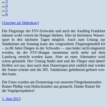
[Anzeige als Slideshow]
Die Flugzeuge der FSV-Schwalm und auch der Akaflieg Frank­furt
müssen wohl vor­erst im Hangar bleiben. Hier ist höch­stens Wasser­
sport in den näch­sten Tagen möglich. Auch zum Umzug zur
Salatkirmes am Son­ntag kann das vorge­se­hene Flugzeug­mod­ell
K8
– zu 80 Jahre Fliegen in der Schwalm — nun lei­der nicht einge­set­zt
wer­den, da der FSV-Hangar momen­tan nicht mehr auf dem
Landweg erre­icht wer­den kann. Aber an ein­er Alter­na­tive wird
schon gebastelt. Der Umzug find­et statt und die Flieger sind dabei!
Hof­fen wir nur, dass nach dem Dauer­re­gen jet­zt endlich mal wieder
die Sonne scheint und die 285. Salatkirmes gebührend gefeiert wer­
den kann.
Die Fotos wur­den am Don­ner­stag von unserem Fliegerkam­er­aden
Rain­er Phillip vom Hub­schrauber aus gemacht. Danke Rain­er für
die Vogelperspektive!
1. Juni 2013