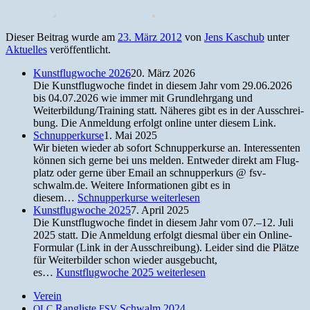
Dieser Beitrag wurde am
23. März 2012
von
Jens Kaschub
unter
Aktuelles
veröffentlicht.
Kunstflugwoche 2026
20. März 2026
Die Kun­st­flug­woche find­et in diesem Jahr vom 29.06.2026
bis 04.07.2026 wie immer mit Grundlehrgang und
Weiterbildung/Training statt. Näheres gibt es in der Auss­chrei­
bung. Die Anmel­dung erfol­gt online unter diesem Link.
Schnupperkurse
1. Mai 2025
Wir bieten wieder ab sofort Schnup­perkurse an. Inter­essen­ten
kön­nen sich gerne bei uns melden. Entwed­er direkt am Flug­
platz oder gerne über Email an schnup­perkurs @ fsv-
schwalm.de. Weit­ere Infor­ma­tio­nen gibt es in
diesem…
Schnupperkurse
weiterlesen
Kunstflugwoche 2025
7. April 2025
Die Kun­st­flug­woche find­et in diesem Jahr vom 07.–12. Juli
2025 statt. Die Anmel­dung erfol­gt dies­mal über ein Online-
For­mu­lar (Link in der Ausschreibung). Lei­der sind die Plätze
für Weit­er­bilder schon wieder aus­ge­bucht,
es…
Kunstflugwoche 2025
weiterlesen
Verein
Rangliste
Schwalm 2024
OLC
FSV