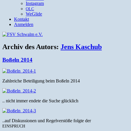
Instagram
OLC
WeGlide
Kontakt
Anmelden
Archiv des Autors:
Jens Kaschub
Boßeln 2014
Zahlre­iche Beteili­gung beim Boßeln 2014
.. nicht immer endete die Suche glücklich
..auf Diskus­sio­nen und Regelver­stöße fol­gte der
EINSPRUCH