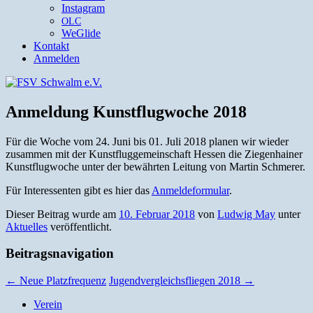
Instagram
OLC
WeGlide
Kontakt
Anmelden
Anmeldung Kunstflugwoche 2018
Für die Woche vom 24. Juni bis 01. Juli 2018 pla­nen wir wieder
zusam­men mit der Kun­st­flugge­mein­schaft Hes­sen die Ziegen­hain­er
Kun­st­flug­woche unter der bewährten Leitung von Mar­tin Schmerer.
Für Inter­essen­ten gibt es hier das
Anmelde­for­mu­lar
.
Dieser Beitrag wurde am
10. Februar 2018
von
Ludwig May
unter
Aktuelles
veröffentlicht.
Beitragsnavigation
←
Neue Platzfrequenz
Jugendvergleichsfliegen 2018
→
Verein